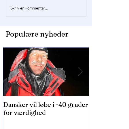
Skriv en kommentar...
Populære nyheder
Dansker vil løbe i -40 grader
2000 teenage
for værdighed
Falconersale