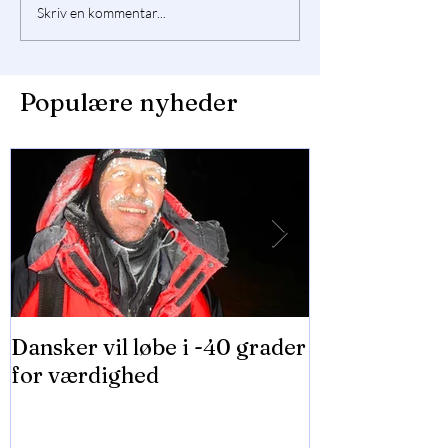
Skriv en kommentar...
Populære nyheder
Dansker vil løbe i -40 grader
2000 teenage
for værdighed
Falconersale