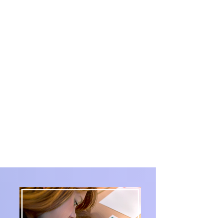
Det spørgsmål udfordrer vi
Danmarks ungdom med.
Vi giver dem troen på sig selv
og den kæmpe indflydelse, de
hver især har.
For fremtiden ligger i deres
hænder.