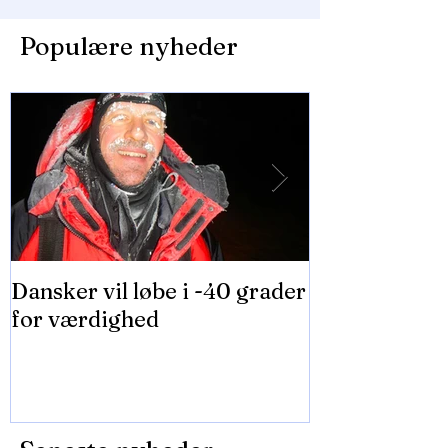
Populære nyheder
Dansker vil løbe i -40 grader
2000 teenage
for værdighed
Falconersale