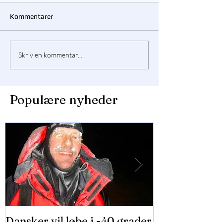
Kommentarer
Skriv en kommentar...
Populære nyheder
Dansker vil løbe i -40 grader
2000 teenage