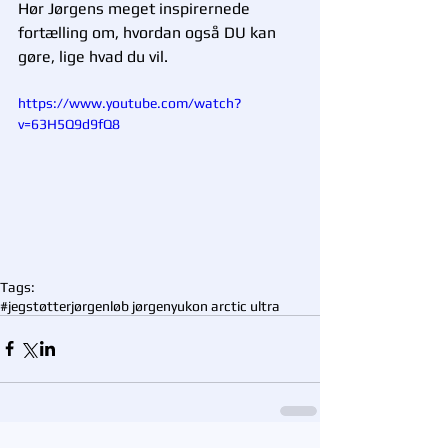
Hør Jørgens meget inspirernede 
fortælling om, hvordan også DU kan 
gøre, lige hvad du vil. 
https://www.youtube.com/watch?
v=63H5Q9d9fQ8
Tags:
#jegstøtterjørgen
løb jørgen
yukon arctic ultra